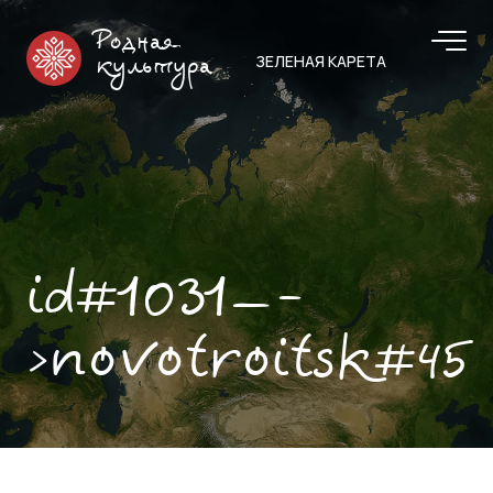
Родная
ЗЕЛЕНАЯ КАРЕТА
культура
id#1031—-
>novotroitsk#45