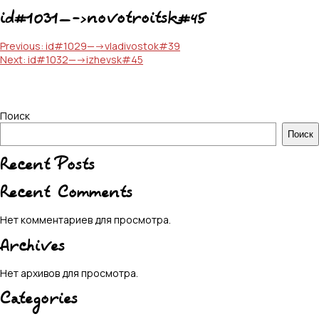
id#1031—->novotroitsk#45
Навигация
Previous:
id#1029—->vladivostok#39
Next:
id#1032—->izhevsk#45
по
записям
Поиск
Поиск
Recent Posts
Recent Comments
Нет комментариев для просмотра.
Archives
Нет архивов для просмотра.
Categories