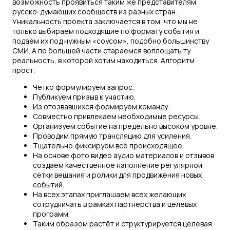
возможность проявиться таким же представителям
русско-думающих сообществ из разных стран.
Уникальность проекта заключается в том, что мы не
только выбираем подходящие по формату события и
подаём их под нужным «соусом», подобно большинству
СМИ. А по большей части стараемся воплощать ту
реальность, в которой хотим находиться. Алгоритм
прост:
Четко формулируем запрос.
Публикуем призыв к участию.
Из отозвавшихся формируем команду.
Совместно привлекаем необходимые ресурсы.
Организуем событие на предельно высоком уровне.
Проводим прямую трансляцию для усиления.
Тщательно фиксируем всё происходящее.
На основе фото видео аудио материалов и отзывов
создаём качественное наполнение регулярной
сетки вещания и ролики для продвижения новых
событий.
На всех этапах приглашаем всех желающих
сотрудничать в рамках партнёрства и целевых
программ.
Таким образом растёт и структурируется целевая