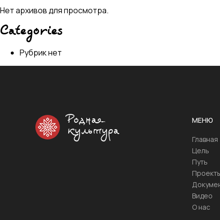
Нет архивов для просмотра.
Categories
Рубрик нет
Родная
МЕНЮ
культура
Главная
Цель
Путь
Проект
Докуме
Видео
О нас