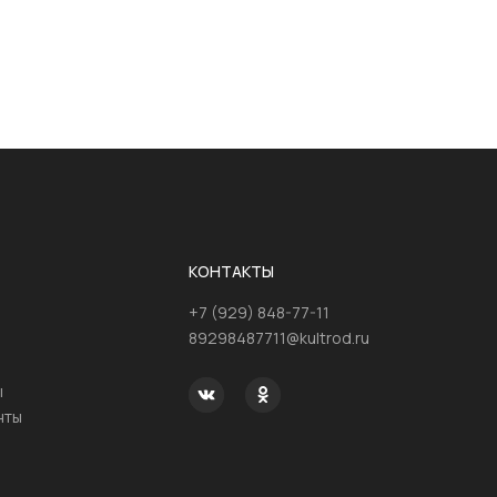
КОНТАКТЫ
+7 (929) 848-77-11
89298487711@kultrod.ru
ы
нты