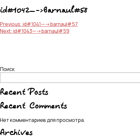
id#1042—->barnaul#58
Навигация
Previous:
id#1041—->barnaul#57
Next:
id#1043—->barnaul#59
по
записям
Поиск
Recent Posts
Recent Comments
Нет комментариев для просмотра.
Archives