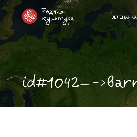
Родная
ЗЕЛЕНАЯ К
культура
id#1042—->bar