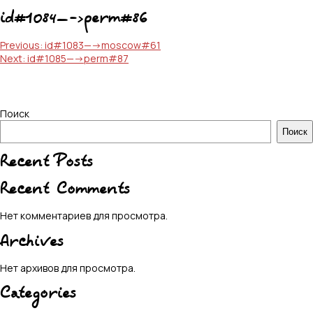
id#1084—->perm#86
Навигация
Previous:
id#1083—->moscow#61
Next:
id#1085—->perm#87
по
записям
Поиск
Поиск
Recent Posts
Recent Comments
Нет комментариев для просмотра.
Archives
Нет архивов для просмотра.
Categories