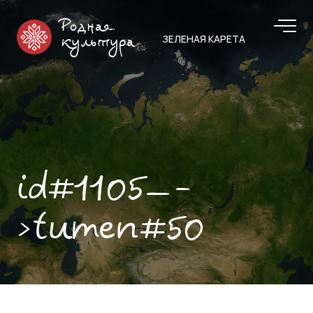
Родная
ЗЕЛЕНАЯ КАРЕТА
культура
id#1105—-
>tumen#50