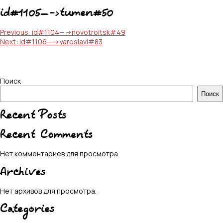
id#1105—->tumen#50
Навигация
Previous:
id#1104—->novotroitsk#49
Next:
id#1106—->yaroslavl#83
по
записям
Поиск
Поиск
Recent Posts
Recent Comments
Нет комментариев для просмотра.
Archives
Нет архивов для просмотра.
Categories