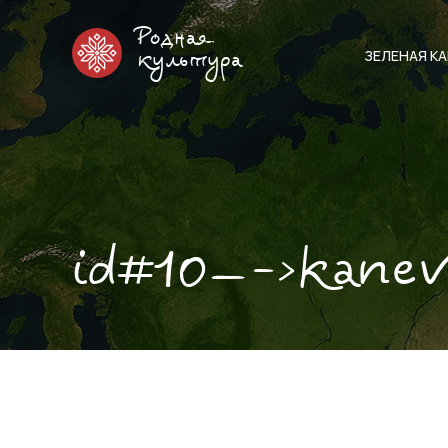
Родная
ЗЕЛЕНАЯ К
культура
id#10—->kanev