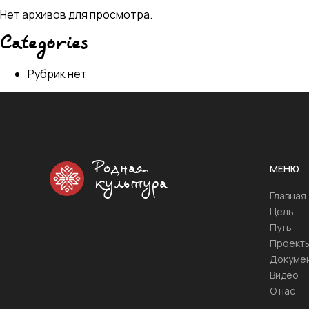
Нет архивов для просмотра.
Categories
Рубрик нет
Родная
МЕНЮ
культура
Главная
Цель
Путь
Проект
Докуме
Видео
О нас