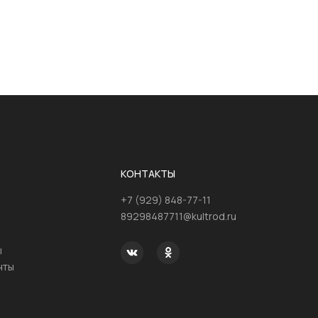
КОНТАКТЫ
+7 (929) 848-77-11
89298487711@kultrod.ru
ы
нты