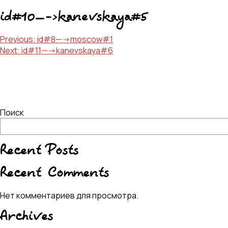
id#10—->kanevskaya#5
Навигация
Previous:
id#8—->moscow#1
Next:
id#11—->kanevskaya#6
по
записям
Поиск
Recent Posts
Recent Comments
Нет комментариев для просмотра.
Archives