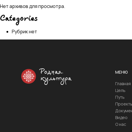
Нет архивов для просмотра.
Categories
Рубрик нет
Родная
МЕНЮ
культура
Главная
Цель
Путь
Проект
Докуме
Видео
О нас