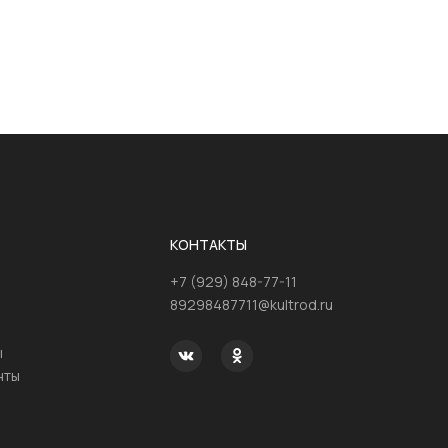
КОНТАКТЫ
+7 (929) 848-77-11
89298487711@kultrod.ru
ы
нты