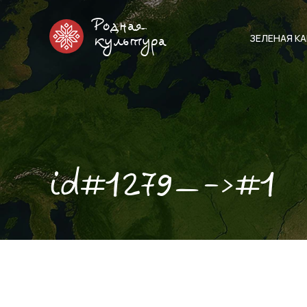
Родная
ЗЕЛЕНАЯ К
культура
id#1279—->#1