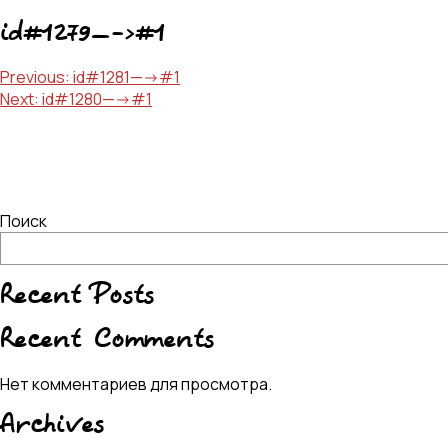
id#1279—->#1
Навигация
Previous:
id#1281—->#1
Next:
id#1280—->#1
по
записям
Поиск
Recent Posts
Recent Comments
Нет комментариев для просмотра.
Archives