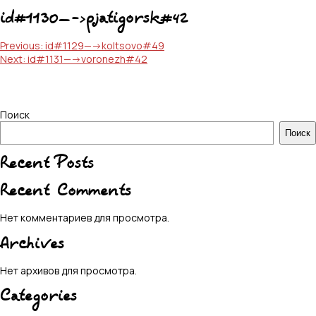
id#1130—->pjatigorsk#42
Навигация
Previous:
id#1129—->koltsovo#49
Next:
id#1131—->voronezh#42
по
записям
Поиск
Поиск
Recent Posts
Recent Comments
Нет комментариев для просмотра.
Archives
Нет архивов для просмотра.
Categories