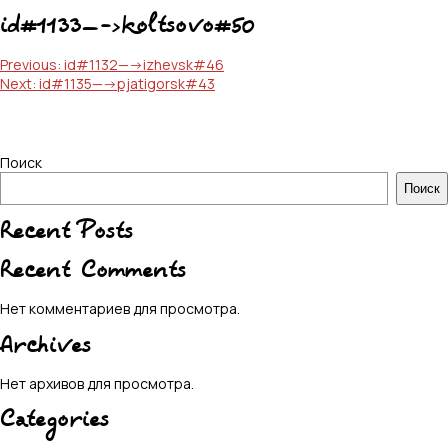
id#1133—->koltsovo#50
Навигация
Previous:
id#1132—->izhevsk#46
Next:
id#1135—->pjatigorsk#43
по
записям
Поиск
Поиск
Recent Posts
Recent Comments
Нет комментариев для просмотра.
Archives
Нет архивов для просмотра.
Categories