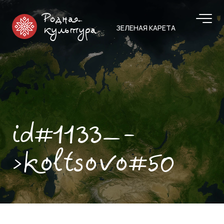
Родная
ЗЕЛЕНАЯ КАРЕТА
культура
id#1133—-
>koltsovo#50