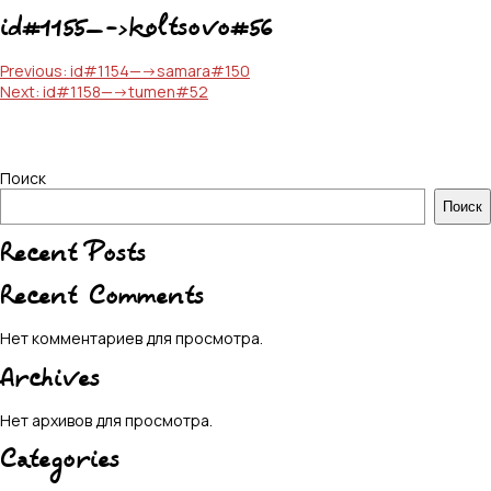
id#1155—->koltsovo#56
Навигация
Previous:
id#1154—->samara#150
Next:
id#1158—->tumen#52
по
записям
Поиск
Поиск
Recent Posts
Recent Comments
Нет комментариев для просмотра.
Archives
Нет архивов для просмотра.
Categories