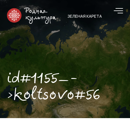
Родная
ЗЕЛЕНАЯ КАРЕТА
культура
id#1155—-
>koltsovo#56