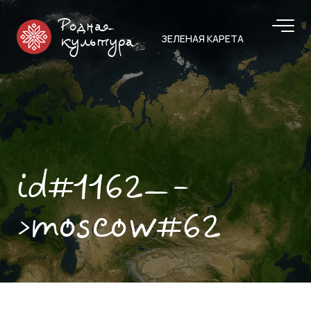
Родная
ЗЕЛЕНАЯ КАРЕТА
культура
id#1162—-
>moscow#62