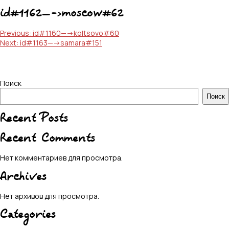
id#1162—->moscow#62
Навигация
Previous:
id#1160—->koltsovo#60
Next:
id#1163—->samara#151
по
записям
Поиск
Поиск
Recent Posts
Recent Comments
Нет комментариев для просмотра.
Archives
Нет архивов для просмотра.
Categories