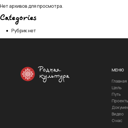
Нет архивов для просмотра.
Categories
Рубрик нет
Родная
МЕНЮ
культура
Главная
Цель
Путь
Проект
Докуме
Видео
О нас