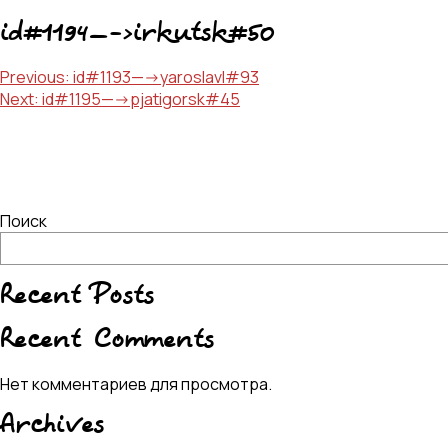
id#1194—->irkutsk#50
Навигация
Previous:
id#1193—->yaroslavl#93
Next:
id#1195—->pjatigorsk#45
по
записям
Поиск
Recent Posts
Recent Comments
Нет комментариев для просмотра.
Archives