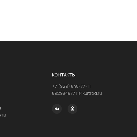
КОНТАКТЫ
+7 (929) 848-77-11
89298487711@kultrod.ru
ы
нты