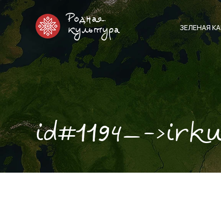
Родная
ЗЕЛЕНАЯ К
культура
id#1194—->irk