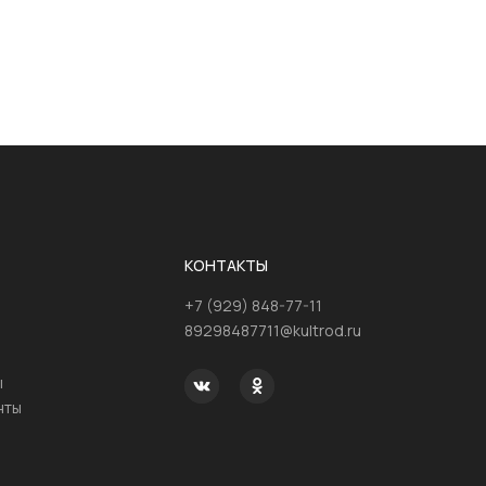
КОНТАКТЫ
+7 (929) 848-77-11
89298487711@kultrod.ru
ы
нты