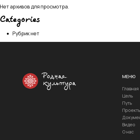
Нет архивов для просмотра.
Categories
Рубрик нет
Родная
МЕНЮ
культура
Главная
Цель
Путь
Проект
Докуме
Видео
О нас