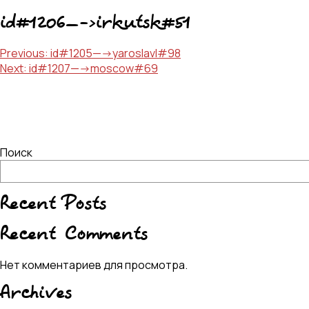
id#1206—->irkutsk#51
Навигация
Previous:
id#1205—->yaroslavl#98
Next:
id#1207—->moscow#69
по
записям
Поиск
Recent Posts
Recent Comments
Нет комментариев для просмотра.
Archives