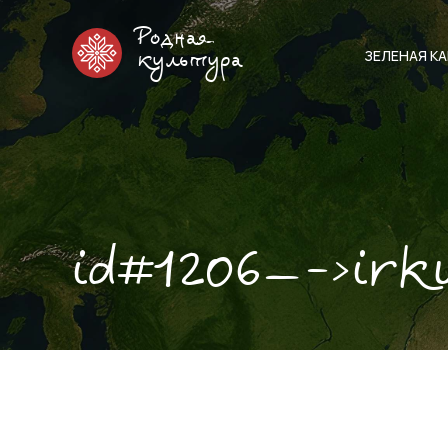
Родная
ЗЕЛЕНАЯ К
культура
id#1206—->irk