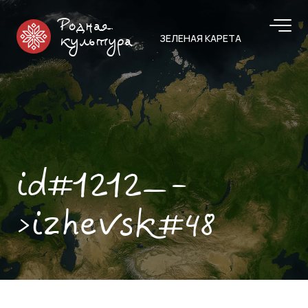
Родная
ЗЕЛЕНАЯ КАРЕТА
культура
id#1212—-
>izhevsk#48