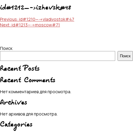
id#1212—->izhevsk#48
Навигация
Previous:
id#1210—->vladivostok#47
Next:
id#1213—->moscow#71
по
записям
Поиск
Поиск
Recent Posts
Recent Comments
Нет комментариев для просмотра.
Archives
Нет архивов для просмотра.
Categories