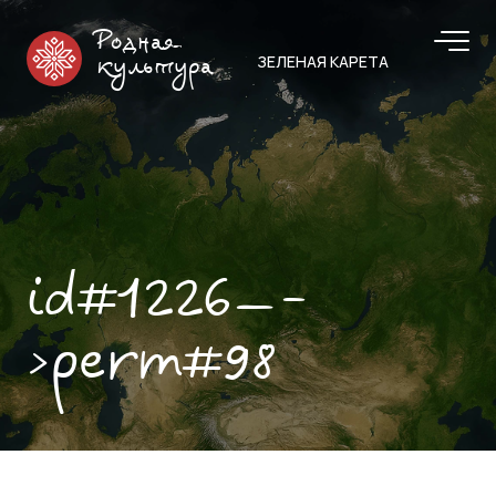
Родная
ЗЕЛЕНАЯ КАРЕТА
культура
id#1226—-
>perm#98