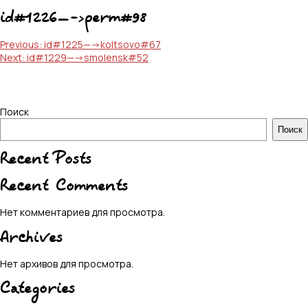
id#1226—->perm#98
Навигация
Previous:
id#1225—->koltsovo#67
Next:
id#1229—->smolensk#52
по
записям
Поиск
Поиск
Recent Posts
Recent Comments
Нет комментариев для просмотра.
Archives
Нет архивов для просмотра.
Categories