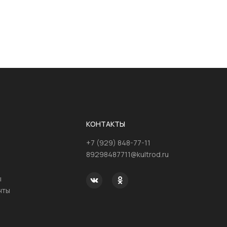
КОНТАКТЫ
+7 (929) 848-77-11
89298487711@kultrod.ru
ы
нты