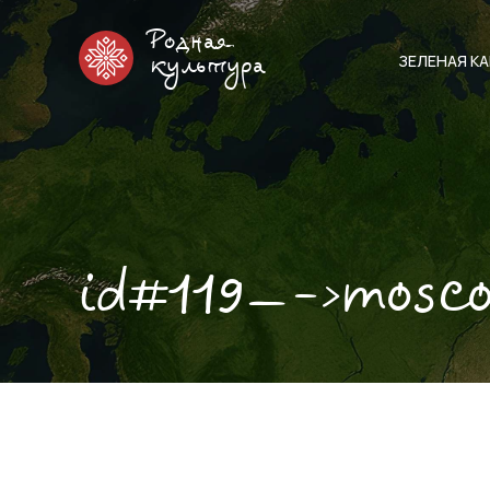
Родная
ЗЕЛЕНАЯ К
культура
id#119—->mosc