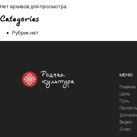
Нет архивов для просмотра.
Categories
Рубрик нет
Родная
МЕНЮ
культура
Главная
Цель
Путь
Проект
Докуме
Видео
О нас