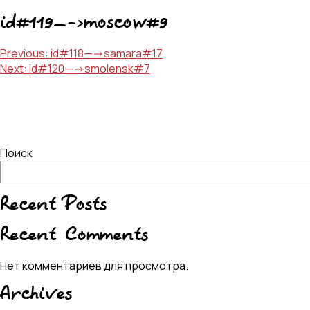
id#119—->moscow#9
Навигация
Previous:
id#118—->samara#17
Next:
id#120—->smolensk#7
по
записям
Поиск
Recent Posts
Recent Comments
Нет комментариев для просмотра.
Archives