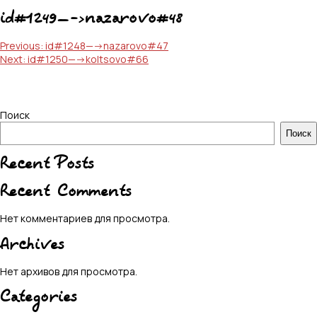
id#1249—->nazarovo#48
Навигация
Previous:
id#1248—->nazarovo#47
Next:
id#1250—->koltsovo#66
по
записям
Поиск
Поиск
Recent Posts
Recent Comments
Нет комментариев для просмотра.
Archives
Нет архивов для просмотра.
Categories