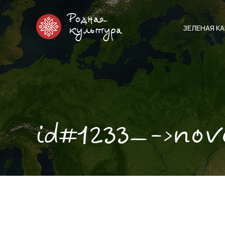
Родная
ЗЕЛЕНАЯ К
культура
id#1233—->nov