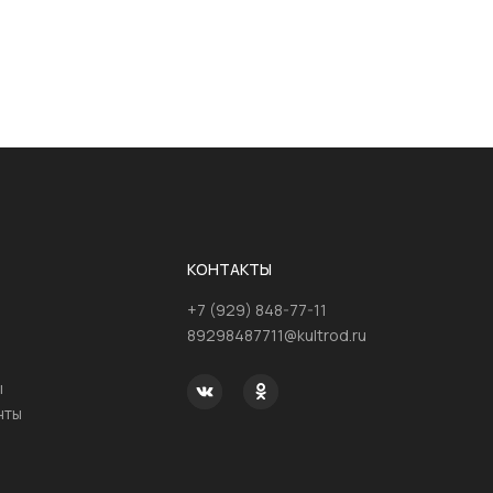
КОНТАКТЫ
+7 (929) 848-77-11
89298487711@kultrod.ru
ы
нты