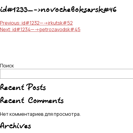
id#1233—->novocheboksarsk#46
Навигация
Previous:
id#1232—->irkutsk#52
Next:
id#1234—->petrozavodsk#45
по
записям
Поиск
Recent Posts
Recent Comments
Нет комментариев для просмотра.
Archives