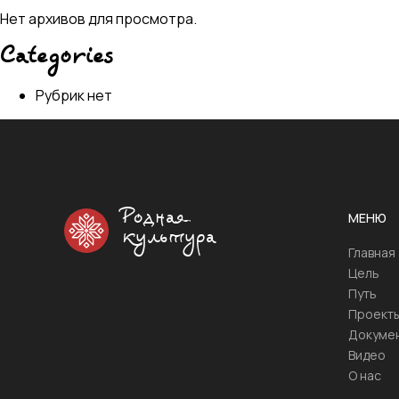
Нет архивов для просмотра.
Categories
Рубрик нет
Родная
МЕНЮ
культура
Главная
Цель
Путь
Проект
Докуме
Видео
О нас