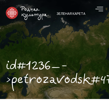
Родная
ЗЕЛЕНАЯ КАРЕТА
культура
id#1236—-
>petrozavodsk#4