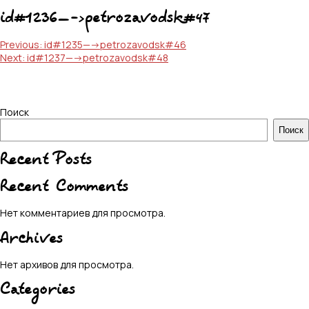
id#1236—->petrozavodsk#47
Навигация
Previous:
id#1235—->petrozavodsk#46
Next:
id#1237—->petrozavodsk#48
по
записям
Поиск
Поиск
Recent Posts
Recent Comments
Нет комментариев для просмотра.
Archives
Нет архивов для просмотра.
Categories