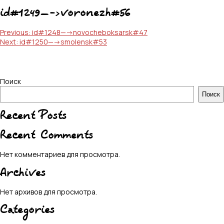
id#1249—->voronezh#56
Навигация
Previous:
id#1248—->novocheboksarsk#47
Next:
id#1250—->smolensk#53
по
записям
Поиск
Поиск
Recent Posts
Recent Comments
Нет комментариев для просмотра.
Archives
Нет архивов для просмотра.
Categories