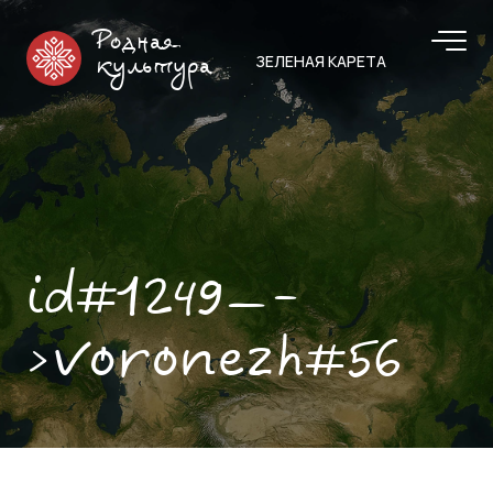
Родная
ЗЕЛЕНАЯ КАРЕТА
культура
id#1249—-
>voronezh#56