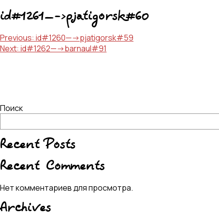
id#1261—->pjatigorsk#60
Навигация
Previous:
id#1260—->pjatigorsk#59
Next:
id#1262—->barnaul#91
по
записям
Поиск
Recent Posts
Recent Comments
Нет комментариев для просмотра.
Archives