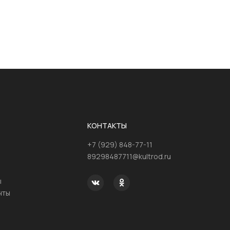
КОНТАКТЫ
+7 (929) 848-77-11
89298487711@kultrod.ru
ы
нты