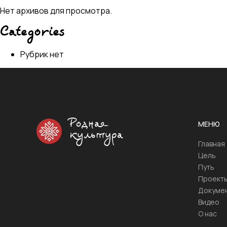
Нет архивов для просмотра.
Categories
Рубрик нет
Родная
МЕНЮ
культура
Главная
Цель
Путь
Проект
Докуме
Видео
О нас