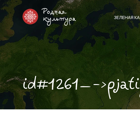
Родная
ЗЕЛЕНАЯ К
культура
id#1261—->pjat