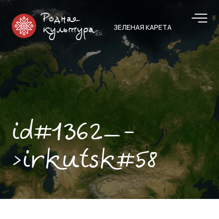
Родная
ЗЕЛЕНАЯ КАРЕТА
культура
id#1362—-
>irkutsk#58