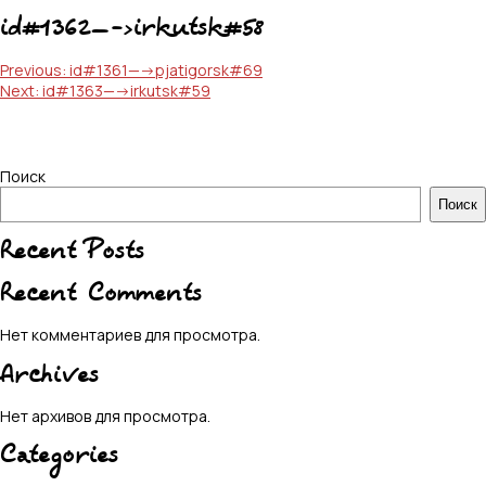
id#1362—->irkutsk#58
Навигация
Previous:
id#1361—->pjatigorsk#69
Next:
id#1363—->irkutsk#59
по
записям
Поиск
Поиск
Recent Posts
Recent Comments
Нет комментариев для просмотра.
Archives
Нет архивов для просмотра.
Categories