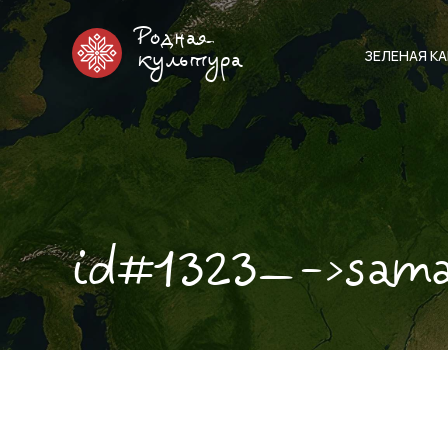
Родная
ЗЕЛЕНАЯ К
культура
id#1323—->sam