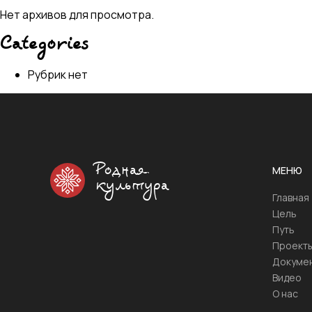
Нет архивов для просмотра.
Categories
Рубрик нет
Родная
МЕНЮ
культура
Главная
Цель
Путь
Проект
Докуме
Видео
О нас