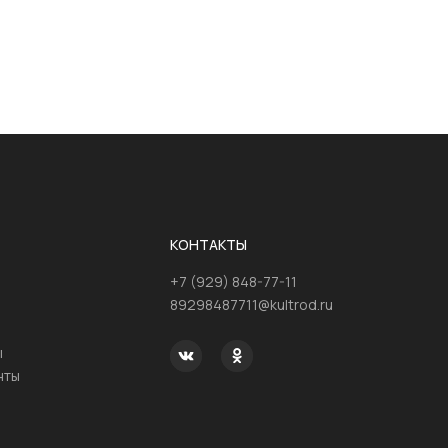
КОНТАКТЫ
+7 (929) 848-77-11
89298487711@kultrod.ru
ы
нты