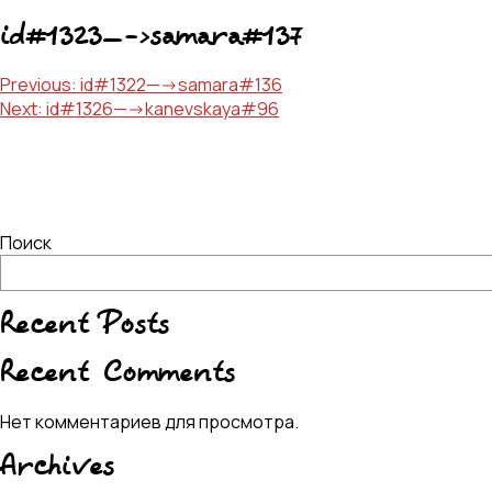
id#1323—->samara#137
Навигация
Previous:
id#1322—->samara#136
Next:
id#1326—->kanevskaya#96
по
записям
Поиск
Recent Posts
Recent Comments
Нет комментариев для просмотра.
Archives