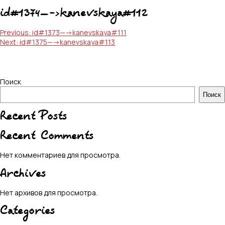
id#1374—->kanevskaya#112
Навигация
Previous:
id#1373—->kanevskaya#111
Next:
id#1375—->kanevskaya#113
по
записям
Поиск
Поиск
Recent Posts
Recent Comments
Нет комментариев для просмотра.
Archives
Нет архивов для просмотра.
Categories