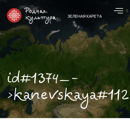
Родная
ЗЕЛЕНАЯ КАРЕТА
культура
id#1374—-
>kanevskaya#112