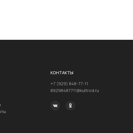
КОНТАКТЫ
+7 (929) 848-77-11
89298487711@kultrod.ru
ы
нты