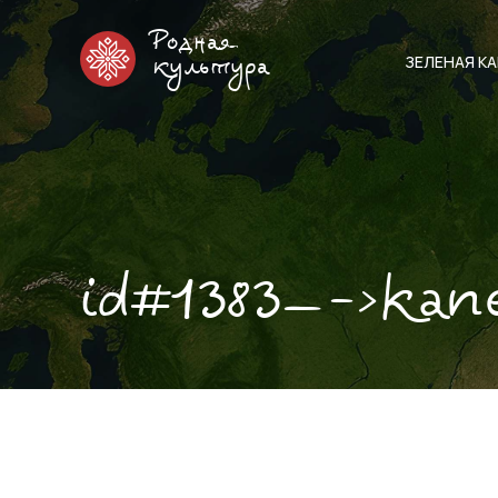
Родная
ЗЕЛЕНАЯ К
культура
id#1383—->kan