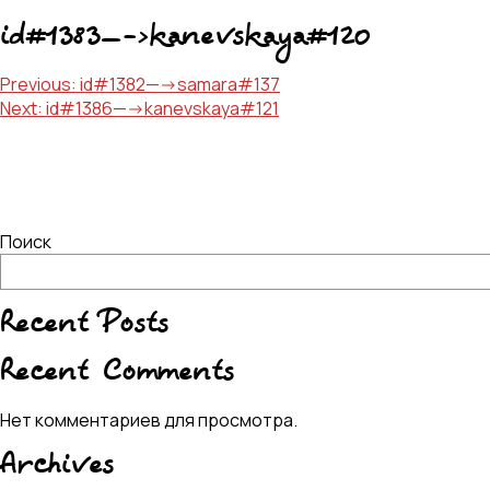
id#1383—->kanevskaya#120
Навигация
Previous:
id#1382—->samara#137
Next:
id#1386—->kanevskaya#121
по
записям
Поиск
Recent Posts
Recent Comments
Нет комментариев для просмотра.
Archives