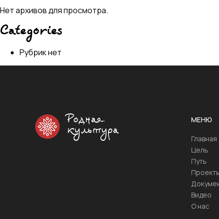
Нет архивов для просмотра.
Categories
Рубрик нет
Родная
МЕНЮ
культура
Главная
Цель
Путь
Проект
Докуме
Видео
О нас