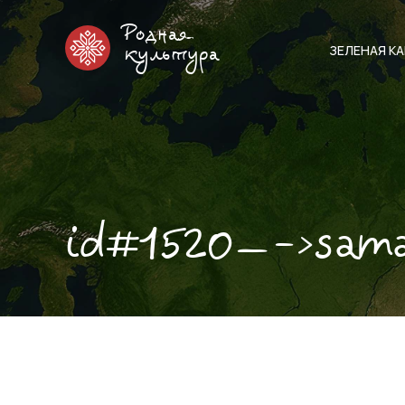
Родная
ЗЕЛЕНАЯ К
культура
id#1520—->sam