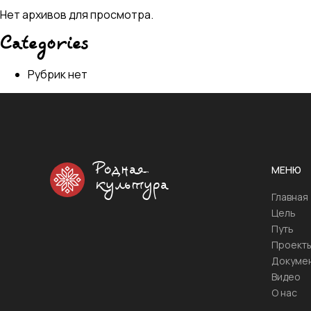
Нет архивов для просмотра.
Categories
Рубрик нет
Родная
МЕНЮ
культура
Главная
Цель
Путь
Проект
Докуме
Видео
О нас