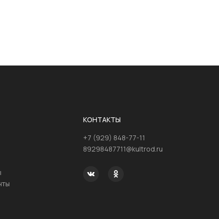
КОНТАКТЫ
+7 (929) 848-77-11
89298487711@kultrod.ru
ы
нты