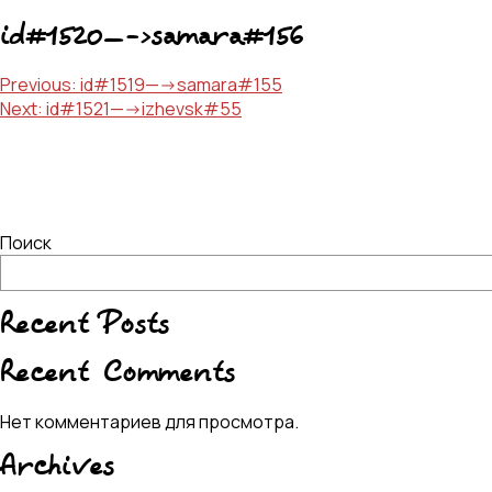
id#1520—->samara#156
Навигация
Previous:
id#1519—->samara#155
Next:
id#1521—->izhevsk#55
по
записям
Поиск
Recent Posts
Recent Comments
Нет комментариев для просмотра.
Archives