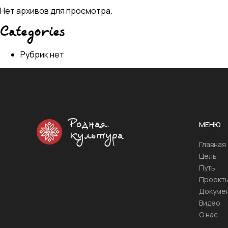
Нет архивов для просмотра.
Categories
Рубрик нет
Родная
МЕНЮ
культура
Главная
Цель
Путь
Проект
Докуме
Видео
О нас