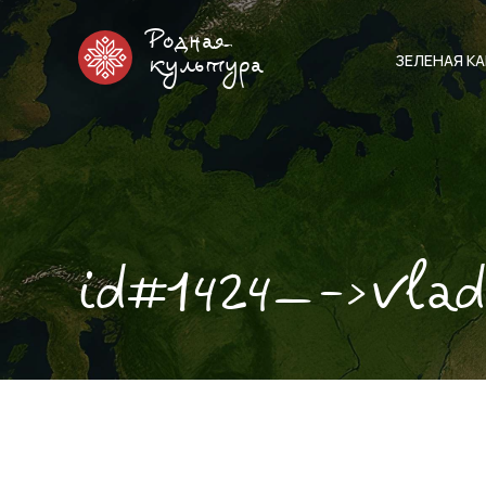
Родная
ЗЕЛЕНАЯ К
культура
id#1424—->vlad