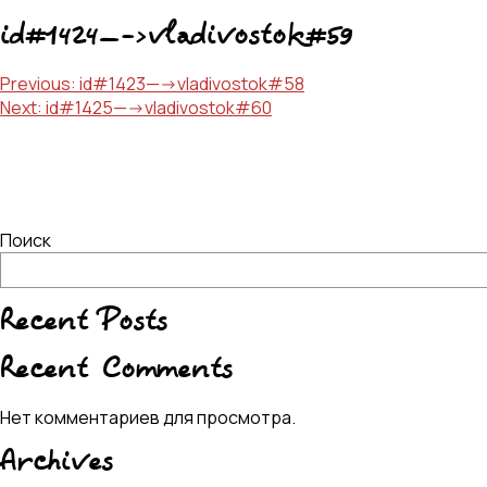
id#1424—->vladivostok#59
Навигация
Previous:
id#1423—->vladivostok#58
Next:
id#1425—->vladivostok#60
по
записям
Поиск
Recent Posts
Recent Comments
Нет комментариев для просмотра.
Archives