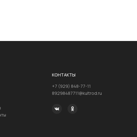
КОНТАКТЫ
+7 (929) 848-77-11
89298487711@kultrod.ru
ы
нты