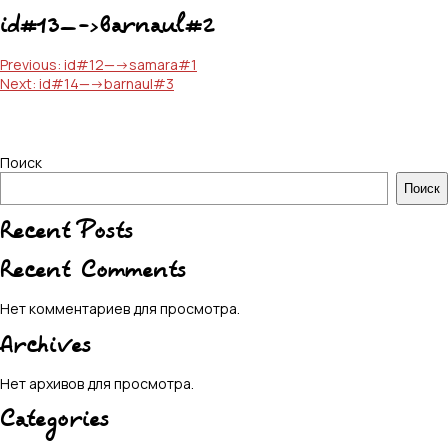
id#13—->barnaul#2
Навигация
Previous:
id#12—->samara#1
Next:
id#14—->barnaul#3
по
записям
Поиск
Поиск
Recent Posts
Recent Comments
Нет комментариев для просмотра.
Archives
Нет архивов для просмотра.
Categories