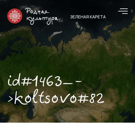
Родная
ЗЕЛЕНАЯ КАРЕТА
культура
id#1463—-
>koltsovo#82