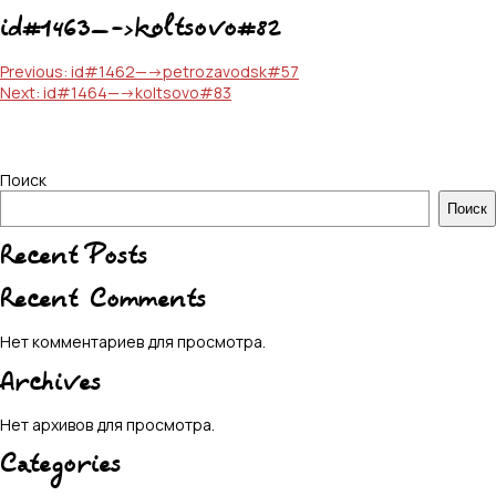
id#1463—->koltsovo#82
Навигация
Previous:
id#1462—->petrozavodsk#57
Next:
id#1464—->koltsovo#83
по
записям
Поиск
Поиск
Recent Posts
Recent Comments
Нет комментариев для просмотра.
Archives
Нет архивов для просмотра.
Categories