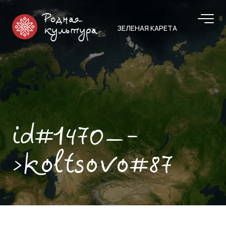
Родная
ЗЕЛЕНАЯ КАРЕТА
культура
id#1470—-
>koltsovo#87