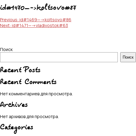
id#1470—->koltsovo#87
Навигация
Previous:
id#1469—->koltsovo#86
Next:
id#1471—->vladivostok#63
по
записям
Поиск
Поиск
Recent Posts
Recent Comments
Нет комментариев для просмотра.
Archives
Нет архивов для просмотра.
Categories