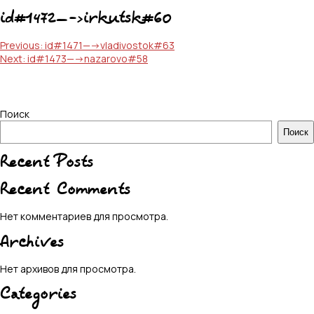
id#1472—->irkutsk#60
Навигация
Previous:
id#1471—->vladivostok#63
Next:
id#1473—->nazarovo#58
по
записям
Поиск
Поиск
Recent Posts
Recent Comments
Нет комментариев для просмотра.
Archives
Нет архивов для просмотра.
Categories