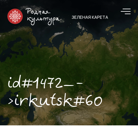
Родная
ЗЕЛЕНАЯ КАРЕТА
культура
id#1472—-
>irkutsk#60