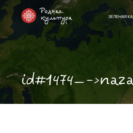
Родная
ЗЕЛЕНАЯ К
культура
id#1474—->naz