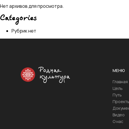
Нет архивов для просмотра.
Categories
Рубрик нет
Родная
МЕНЮ
культура
Главная
Цель
Путь
Проект
Докуме
Видео
О нас