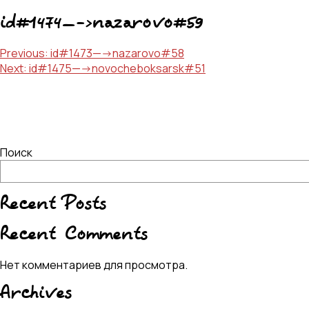
id#1474—->nazarovo#59
Навигация
Previous:
id#1473—->nazarovo#58
Next:
id#1475—->novocheboksarsk#51
по
записям
Поиск
Recent Posts
Recent Comments
Нет комментариев для просмотра.
Archives