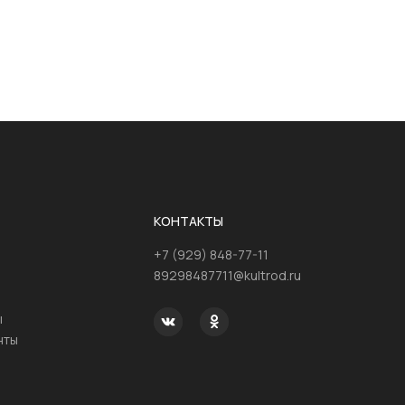
КОНТАКТЫ
+7 (929) 848-77-11
89298487711@kultrod.ru
ы
нты