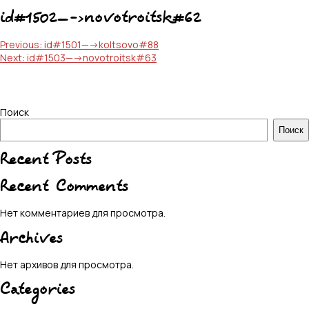
id#1502—->novotroitsk#62
Навигация
Previous:
id#1501—->koltsovo#88
Next:
id#1503—->novotroitsk#63
по
записям
Поиск
Поиск
Recent Posts
Recent Comments
Нет комментариев для просмотра.
Archives
Нет архивов для просмотра.
Categories