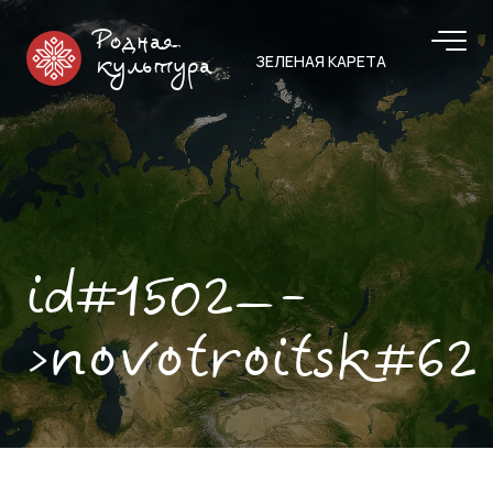
Родная
ЗЕЛЕНАЯ КАРЕТА
культура
id#1502—-
>novotroitsk#62