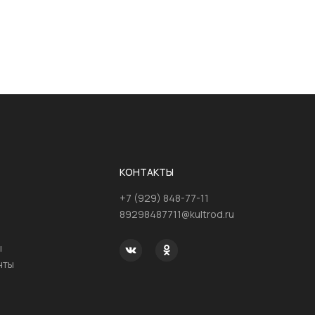
КОНТАКТЫ
+7 (929) 848-77-11
89298487711@kultrod.ru
ы
нты