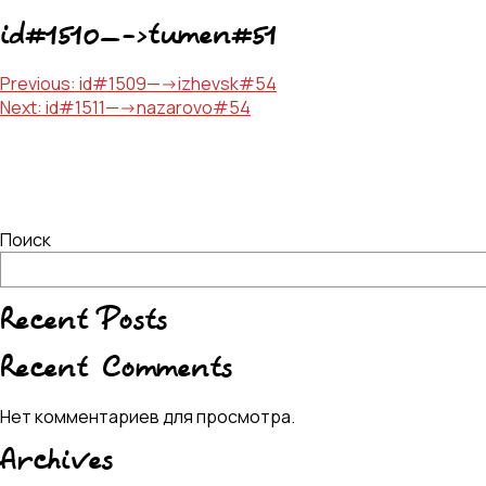
id#1510—->tumen#51
Навигация
Previous:
id#1509—->izhevsk#54
Next:
id#1511—->nazarovo#54
по
записям
Поиск
Recent Posts
Recent Comments
Нет комментариев для просмотра.
Archives