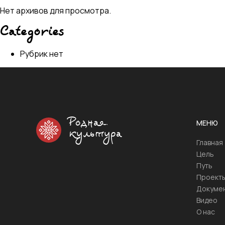
Нет архивов для просмотра.
Categories
Рубрик нет
Родная
МЕНЮ
культура
Главная
Цель
Путь
Проект
Докуме
Видео
О нас