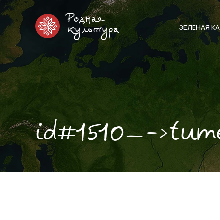
Родная
ЗЕЛЕНАЯ К
культура
id#1510—->tum