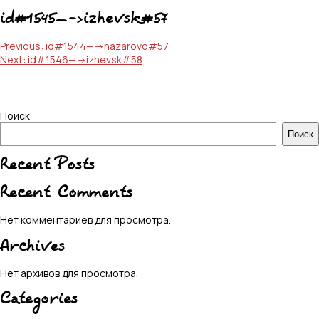
id#1545—->izhevsk#57
Навигация
Previous:
id#1544—->nazarovo#57
Next:
id#1546—->izhevsk#58
по
записям
Поиск
Поиск
Recent Posts
Recent Comments
Нет комментариев для просмотра.
Archives
Нет архивов для просмотра.
Categories