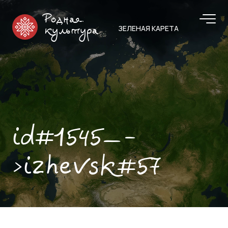
Родная
ЗЕЛЕНАЯ КАРЕТА
культура
id#1545—-
>izhevsk#57