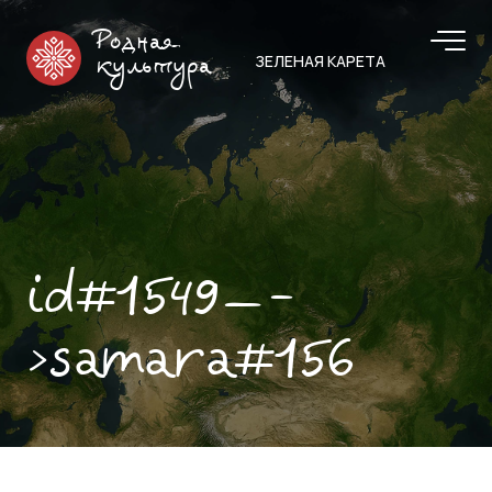
Родная
ЗЕЛЕНАЯ КАРЕТА
культура
id#1549—-
>samara#156