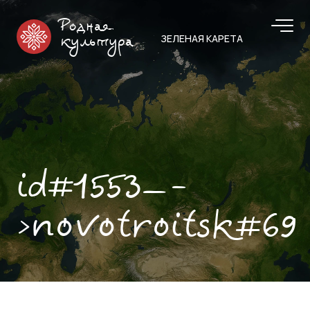
Родная
ЗЕЛЕНАЯ КАРЕТА
культура
id#1553—-
>novotroitsk#69