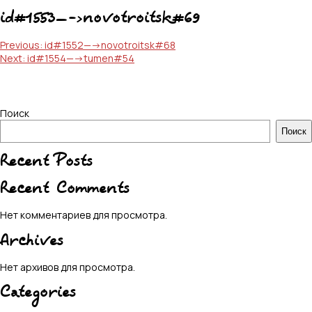
id#1553—->novotroitsk#69
Навигация
Previous:
id#1552—->novotroitsk#68
Next:
id#1554—->tumen#54
по
записям
Поиск
Поиск
Recent Posts
Recent Comments
Нет комментариев для просмотра.
Archives
Нет архивов для просмотра.
Categories