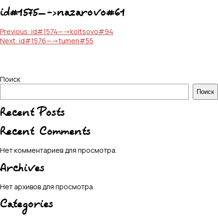
id#1575—->nazarovo#61
Навигация
Previous:
id#1574—->koltsovo#94
Next:
id#1576—->tumen#55
по
записям
Поиск
Поиск
Recent Posts
Recent Comments
Нет комментариев для просмотра.
Archives
Нет архивов для просмотра.
Categories