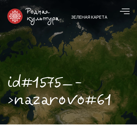
Родная
ЗЕЛЕНАЯ КАРЕТА
культура
id#1575—-
>nazarovo#61