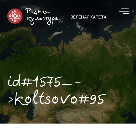
Родная
ЗЕЛЕНАЯ КАРЕТА
культура
id#1575—-
>koltsovo#95