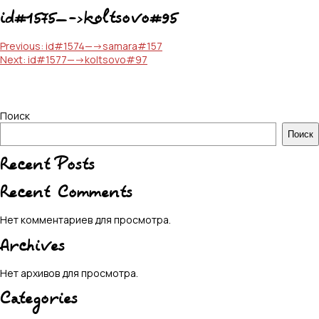
id#1575—->koltsovo#95
Навигация
Previous:
id#1574—->samara#157
Next:
id#1577—->koltsovo#97
по
записям
Поиск
Поиск
Recent Posts
Recent Comments
Нет комментариев для просмотра.
Archives
Нет архивов для просмотра.
Categories