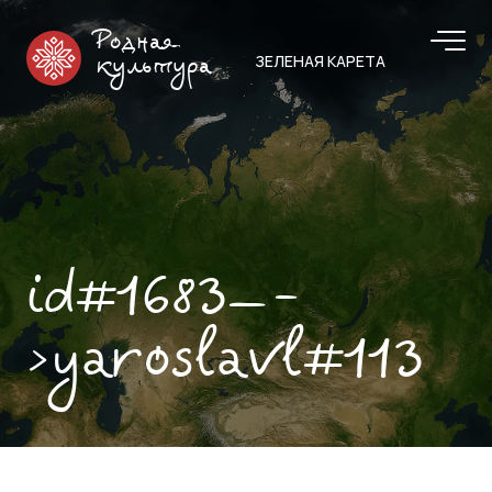
Родная
ЗЕЛЕНАЯ КАРЕТА
культура
id#1683—-
>yaroslavl#113