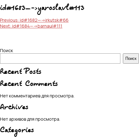
id#1683—->yaroslavl#113
Навигация
Previous:
id#1682—->irkutsk#66
Next:
id#1684—->barnaul#111
по
записям
Поиск
Поиск
Recent Posts
Recent Comments
Нет комментариев для просмотра.
Archives
Нет архивов для просмотра.
Categories