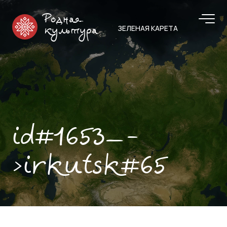
Родная
ЗЕЛЕНАЯ КАРЕТА
культура
id#1653—-
>irkutsk#65