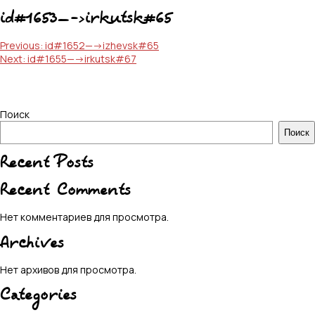
id#1653—->irkutsk#65
Навигация
Previous:
id#1652—->izhevsk#65
Next:
id#1655—->irkutsk#67
по
записям
Поиск
Поиск
Recent Posts
Recent Comments
Нет комментариев для просмотра.
Archives
Нет архивов для просмотра.
Categories