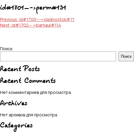
id#1701—->perm#131
Навигация
Previous:
id#1700—->vladivostok#71
Next:
id#1702—->barnaul#114
по
записям
Поиск
Поиск
Recent Posts
Recent Comments
Нет комментариев для просмотра.
Archives
Нет архивов для просмотра.
Categories