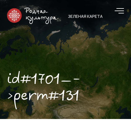
Родная
ЗЕЛЕНАЯ КАРЕТА
культура
id#1701—-
>perm#131