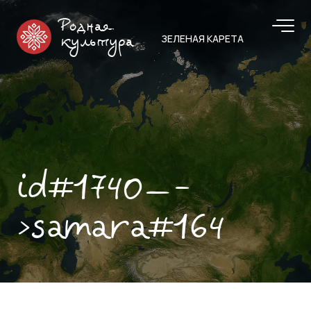
Родная
ЗЕЛЕНАЯ КАРЕТА
культура
id#1740—-
>samara#164