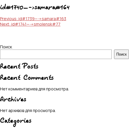
id#1740—->samara#164
Навигация
Previous:
id#1739—->samara#163
Next:
id#1741—->smolensk#77
по
записям
Поиск
Поиск
Recent Posts
Recent Comments
Нет комментариев для просмотра.
Archives
Нет архивов для просмотра.
Categories