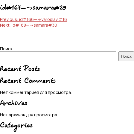
id#167—->samara#29
Навигация
Previous:
id#166—->yaroslavl#16
Next:
id#168—->samara#30
по
записям
Поиск
Поиск
Recent Posts
Recent Comments
Нет комментариев для просмотра.
Archives
Нет архивов для просмотра.
Categories