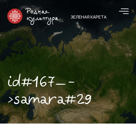
Родная
ЗЕЛЕНАЯ КАРЕТА
культура
id#167—-
>samara#29