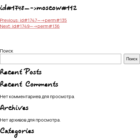
id#1748—->moscow#112
Навигация
Previous:
id#1747—->perm#135
Next:
id#1749—->perm#136
по
записям
Поиск
Поиск
Recent Posts
Recent Comments
Нет комментариев для просмотра.
Archives
Нет архивов для просмотра.
Categories