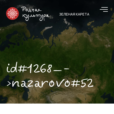
Родная
ЗЕЛЕНАЯ КАРЕТА
культура
id#1268—-
>nazarovo#52