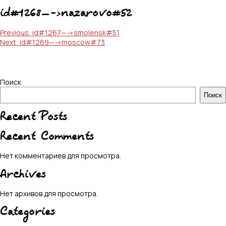
id#1268—->nazarovo#52
Навигация
Previous:
id#1267—->smolensk#51
Next:
id#1269—->moscow#73
по
записям
Поиск
Поиск
Recent Posts
Recent Comments
Нет комментариев для просмотра.
Archives
Нет архивов для просмотра.
Categories