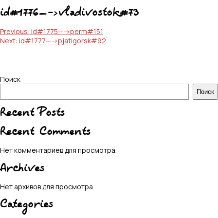
id#1776—->vladivostok#73
Навигация
Previous:
id#1775—->perm#151
Next:
id#1777—->pjatigorsk#92
по
записям
Поиск
Поиск
Recent Posts
Recent Comments
Нет комментариев для просмотра.
Archives
Нет архивов для просмотра.
Categories