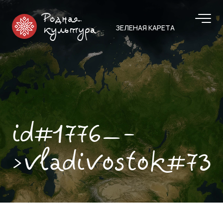
Родная
ЗЕЛЕНАЯ КАРЕТА
культура
id#1776—-
>vladivostok#73