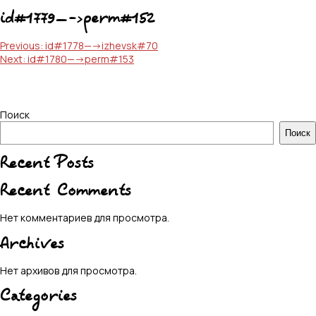
id#1779—->perm#152
Навигация
Previous:
id#1778—->izhevsk#70
Next:
id#1780—->perm#153
по
записям
Поиск
Поиск
Recent Posts
Recent Comments
Нет комментариев для просмотра.
Archives
Нет архивов для просмотра.
Categories