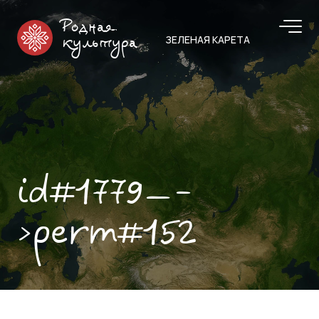
Родная
ЗЕЛЕНАЯ КАРЕТА
культура
id#1779—-
>perm#152