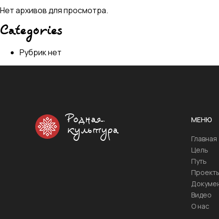
Нет архивов для просмотра.
Categories
Рубрик нет
Родная
МЕНЮ
культура
Главная
Цель
Путь
Проект
Докуме
Видео
О нас