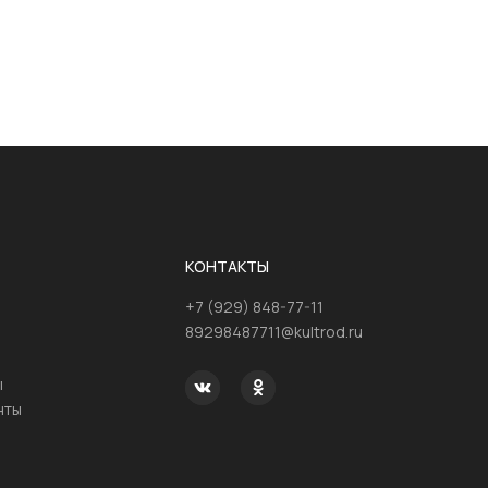
КОНТАКТЫ
+7 (929) 848-77-11
89298487711@kultrod.ru
ы
нты