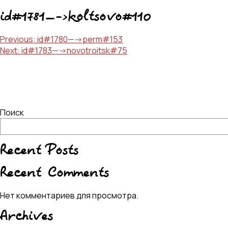
id#1781—->koltsovo#110
Навигация
Previous:
id#1780—->perm#153
Next:
id#1783—->novotroitsk#75
по
записям
Поиск
Recent Posts
Recent Comments
Нет комментариев для просмотра.
Archives