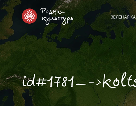
Родная
ЗЕЛЕНАЯ К
культура
id#1781—->kolt