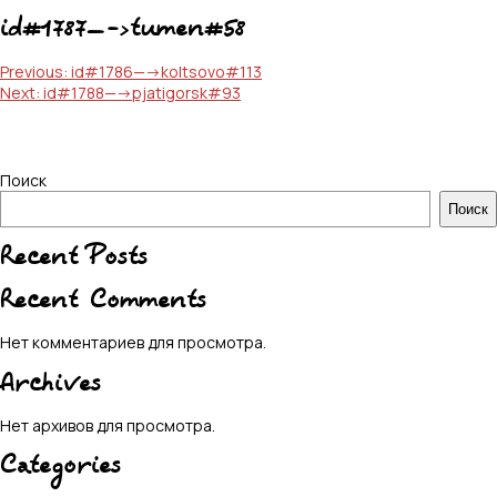
id#1787—->tumen#58
Навигация
Previous:
id#1786—->koltsovo#113
Next:
id#1788—->pjatigorsk#93
по
записям
Поиск
Поиск
Recent Posts
Recent Comments
Нет комментариев для просмотра.
Archives
Нет архивов для просмотра.
Categories